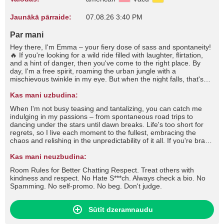
Jaunākā pārraide:
07.08.26 3:40 PM
Par mani
Hey there, I'm Emma – your fiery dose of sass and spontaneity!
🔥 If you're looking for a wild ride filled with laughter, flirtation,
and a hint of danger, then you've come to the right place. By
day, I'm a free spirit, roaming the urban jungle with a
mischievous twinkle in my eye. But when the night falls, that's
when I truly come alive. You'll often find me at the heart of the
party, stirring up trouble with a wicked grin and a quick wit that'll
Kas mani uzbudina:
leave you begging for more. I thrive on the thrill of the chase,
When I'm not busy teasing and tantalizing, you can catch me
whether it's flirting shamelessly across the bar or engaging in a
indulging in my passions – from spontaneous road trips to
battle of wits that'll leave us both breathless. But don't mistake
dancing under the stars until dawn breaks. Life's too short for
my playful nature for shallowness; beneath the surface lies a
regrets, so I live each moment to the fullest, embracing the
depth that few dare to explore.
chaos and relishing in the unpredictability of it all. If you're brave
enough to handle a wild spirit like mine and can match my flirty
banter with wit of your own, then let's see where this electrifying
Kas mani neuzbudina:
chemistry takes us. Buckle up, darling, because with me, every
Room Rules for Better Chatting Respect. Treat others with
day is an adventure worth savoring. 💋 #tease #flirt #seduce
kindness and respect. No Hate S***ch. Always check a bio. No
#roleplay #dirtytalk #foot #footfetish #footjob #stockings #nylons
Spamming. No self-promo. No beg. Don't judge.
#fishnets #highheels #lingerie #cameltoe #fetish #joi #cfnm #cbt
#cei #sph #mistress #slave and more
Sūtīt dzeramnaudu