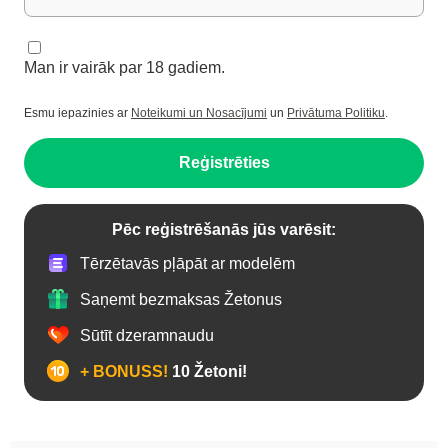
Man ir vairāk par 18 gadiem.
Esmu iepazinies ar
Noteikumi un Nosacījumi
un
Privātuma Politiku
.
Reģistrēties
Pēc reģistrēšanās jūs varēsit:
Tērzētavās pļāpāt ar modelēm
Saņemt bezmaksas Žetonus
Sūtīt dzeramnaudu
+ BONUSS!
10 Žetoni!