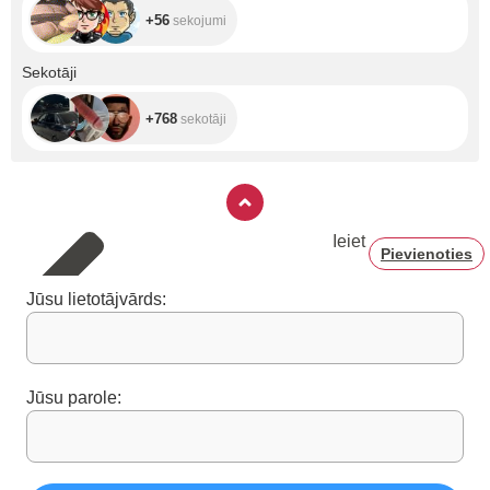
+56
sekojumi
+768
Sekotāji
+768
sekotāji
Ieiet
Pievienoties
Jūsu lietotājvārds:
Jūsu parole: