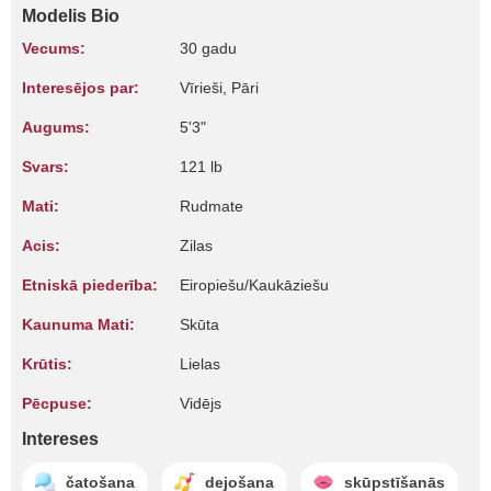
Modelis Bio
Vecums:
30 gadu
Interesējos par:
Vīrieši, Pāri
Augums:
5'3"
Svars:
121 lb
Mati:
Rudmate
Acis:
Zilas
Etniskā piederība:
Eiropiešu/Kaukāziešu
Kaunuma Mati:
Skūta
Krūtis:
Lielas
Pēcpuse:
Vidējs
Intereses
čatošana
dejošana
skūpstīšanās