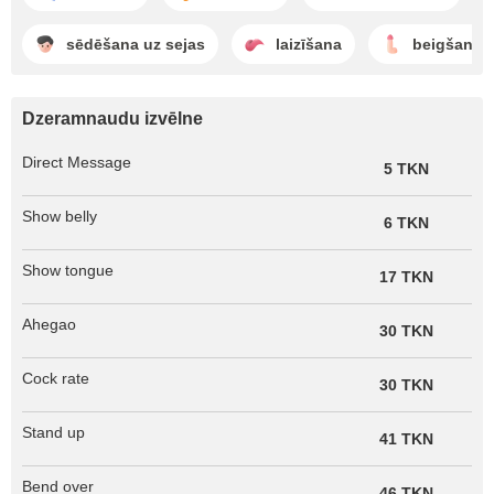
sēdēšana uz sejas
laizīšana
beigšana
Dzeramnaudu izvēlne
Direct Message
5 TKN
Show belly
6 TKN
Show tongue
17 TKN
Ahegao
30 TKN
Cock rate
30 TKN
Stand up
41 TKN
Bend over
46 TKN