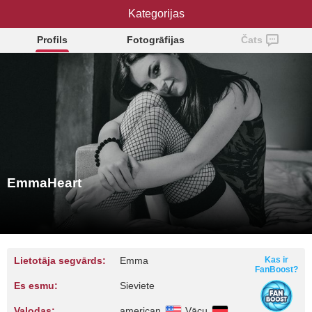
EmmaHeart
Kategorijas
Profils
Fotogrāfijas
Čats
EmmaHeart
Lietotāja segvārds:
Emma
Kas ir
FanBoost?
Es esmu:
Sieviete
Valodas:
american
Vācu