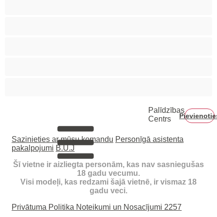
Smēķētājas
Tīņi 18+
Vecmāmiņas
Verdzenes
Vidējas krūtis
Palīdzības
Pievienotie
Centrs
Sazinieties ar mūsu komandu
Personīgā asistenta
pakalpojumi
B.U.J
Šī vietne ir aizliegta personām, kas nav sasniegušas
18 gadu vecumu.
Visi modeļi, kas redzami šajā vietnē, ir vismaz 18
gadu veci.
Privātuma Politika
Noteikumi un Nosacījumi
2257