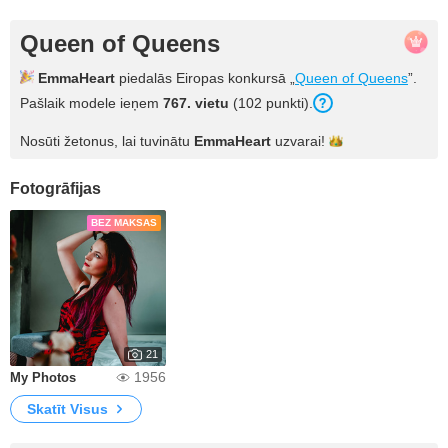
Queen of Queens
EmmaHeart
piedalās Eiropas konkursā „
Queen of Queens
”.
Pašlaik modele ieņem
767. vietu
(102 punkti).
Nosūti žetonus, lai tuvinātu
EmmaHeart
uzvarai!
Fotogrāfijas
BEZ MAKSAS
21
1956
My Photos
Skatīt Visus